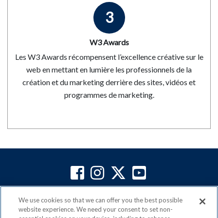
3
W3 Awards
Les W3 Awards récompensent l’excellence créative sur le
web en mettant en lumière les professionnels de la
création et du marketing derrière des sites, vidéos et
programmes de marketing.
ACN est fier d'être membre de
l’Association de vente
We use cookies so that we can offer you the best possible
directe du Canada
website experience. We need your consent to set non-